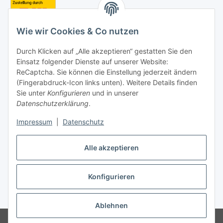
Wie wir Cookies & Co nutzen
Kontakt
Bosch Car Service / Diesel Center
Durch Klicken auf „Alle akzeptieren“ gestatten Sie den
Einsatz folgender Dienste auf unserer Website:
Inhaber: Ralf Witzel
ReCaptcha. Sie können die Einstellung jederzeit ändern
(Fingerabdruck-Icon links unten). Weitere Details finden
Buttstädter Str. 10
Sie unter
Konfigurieren
und in unserer
99510 Apolda
Datenschutzerklärung
.
Germany
Impressum
|
Datenschutz
Telefon:
+49 (0)3644-
84 71 689
Telefax: +49 (0)3644-61 87 15
info@dieselteile24.de
Alle akzeptieren
Konfigurieren
Vertrag widerrufen
* Alle Preise inkl. gesetzlicher USt., zzgl.
Versand
Ablehnen
© dieselteile24.de