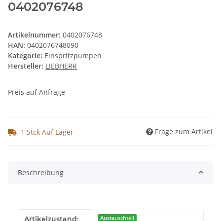
0402076748
Artikelnummer:
0402076748
HAN:
0402076748090
Kategorie:
Einspritzpumpen
Hersteller:
LIEBHERR
Preis auf Anfrage
Frage zum Artikel
1 Stck Auf Lager
Beschreibung
Produkteigenschaft
Wert
Artikelzustand:
Austauschteil